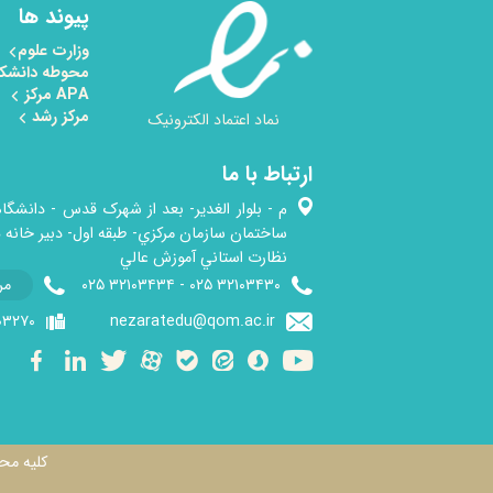
پیوند ها
وزارت علوم
محوطه دانشک
APA مرکز
مرکز رشد
نماد اعتماد الکترونیک
ارتباط با ما
م - بلوار الغدیر- بعد از شهرک قدس - دانشگاه
ساختمان سازمان مرکزي- طبقه اول- دبير خانه 
نظارت استاني آموزش عالي
​۳۲۱۰۳۴۳۰ ۰۲۵ - ۳۲۱۰۳۴۳۴ ۰۲۵
مر
۲۷۰ ۳ ۰۲۵
nezaratedu@qom.ac.ir​ ​
کلیه محتویات qom.ac.ir تحت مجوز ttribution ۴.۰